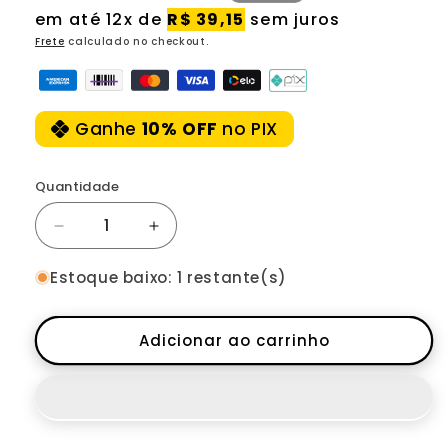
normal
promocional
em até 12x de
R$ 39,15
sem juros
Frete
calculado no checkout.
Ganhe
10% OFF
no PIX
Quantidade
Diminuir
Aumentar
a
a
quantidade
quantidade
Estoque baixo: 1 restante(s)
de
de
Selim
Selim
Selle
Selle
Adicionar ao carrinho
Royal
Royal
Scientia
Scientia
Moderate
Moderate
M1
M1
289X141Mm
289X141Mm