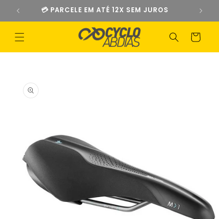
Pular
💳 PARCELE EM ATÉ 12X SEM JUROS
para o
conteúdo
Carrinho
Pular para
as
informações
do produto