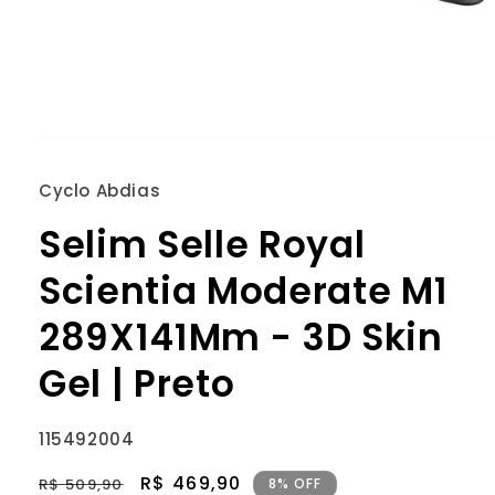
Abrir
mídia
1
Cyclo Abdias
na
janela
Selim Selle Royal
modal
Scientia Moderate M1
289X141Mm - 3D Skin
Gel | Preto
SKU:
115492004
Preço
Preço
R$ 469,90
R$ 509,90
8% OFF