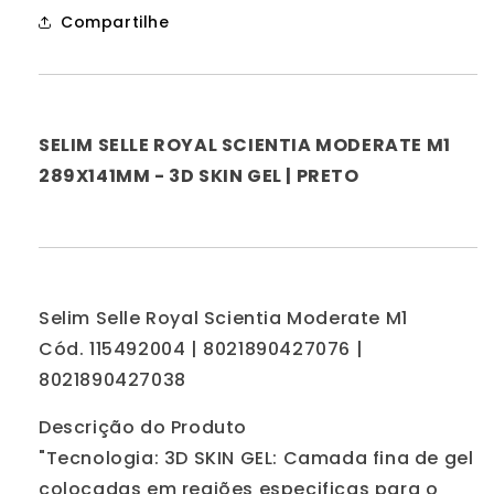
-
-
Compartilhe
3D
3D
Skin
Skin
Gel
Gel
|
|
Preto
Preto
SELIM SELLE ROYAL SCIENTIA MODERATE M1
289X141MM - 3D SKIN GEL | PRETO
Selim Selle Royal Scientia Moderate M1
Cód. 115492004 | 8021890427076 |
8021890427038
Descrição do Produto
"Tecnologia: 3D SKIN GEL: Camada fina de gel
colocadas em regiões especificas para o