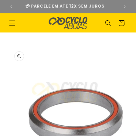
Pular
💳 PARCELE EM ATÉ 12X SEM JUROS
para o
conteúdo
Carrinho
Pular para
as
informações
do produto