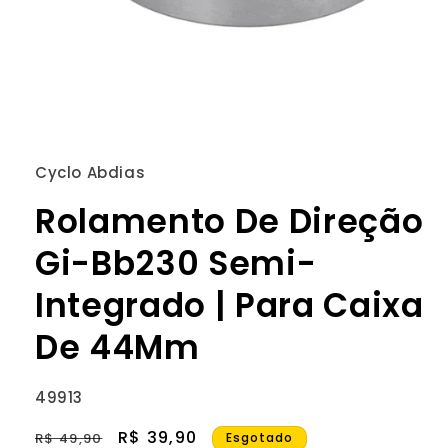
Abrir
mídia
1
Cyclo Abdias
na
janela
Rolamento De Direção
modal
Gi-Bb230 Semi-
Integrado | Para Caixa
De 44Mm
SKU:
49913
Preço
Preço
R$ 39,90
R$ 49,90
Esgotado