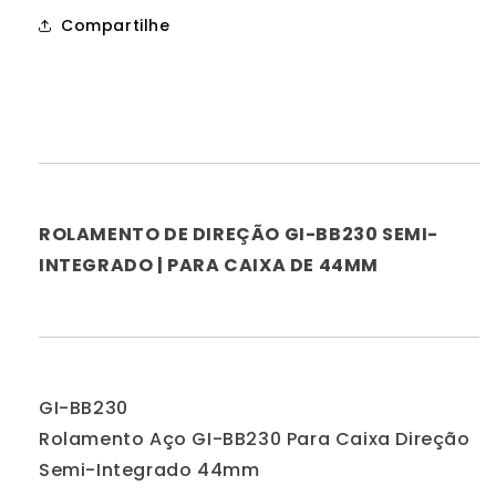
|
|
Compartilhe
Para
Para
Caixa
Caixa
De
De
44Mm
44Mm
ROLAMENTO DE DIREÇÃO GI-BB230 SEMI-
INTEGRADO | PARA CAIXA DE 44MM
GI-BB230
Rolamento Aço GI-BB230 Para Caixa Direção
Semi-Integrado 44mm