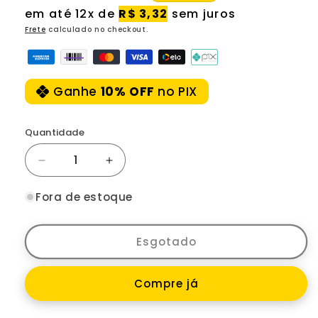
normal
promocional
em até 12x de
R$ 3,32
sem juros
Frete
calculado no checkout.
Ganhe
10% OFF
no PIX
Quantidade
Diminuir
Aumentar
a
a
quantidade
quantidade
Fora de estoque
de
de
Rolamento
Rolamento
De
De
Esgotado
Direção
Direção
Gi-
Gi-
Compre já
Bb230
Bb230
Semi-
Semi-
Integrado
Integrado