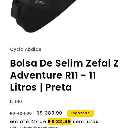
Abrir
mídia
1
Cyclo Abdias
na
janela
Bolsa De Selim Zefal Z
modal
Adventure R11 - 11
Litros | Preta
SKU:
51160
Preço
Preço
R$ 389,90
R$ 424,90
Esgotado
normal
promocional
em até 12x de
R$ 32,49
sem juros
Frete
calculado no checkout.