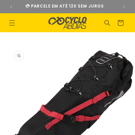
Pular
💳 PARCELE EM ATÉ 12X SEM JUROS
para o
conteúdo
Carrinho
Pular para
as
informações
do produto