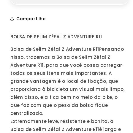
Litros
Litros
|
|
Preta
Preta
Compartilhe
BOLSA DE SELIM ZÉFAL Z ADVENTURE R11
Bolsa de Selim Zéfal Z Adventure R11Pensando
nisso, trazemos a Bolsa de Selim Zéfal Z
Adventure R11, para que você possa carregar
todos os seus itens mais importantes. A
grande vantagem é o local de fixação, que
proporciona à bicicleta um visual mais limpo,
além disso, ela fica bem no meio da bike, o
que faz com que o peso da bolsa fique
centralizado.
Extremamente leve, resistente e bonita, a
Bolsa de Selim Zéfal Z Adventure R11é larga e