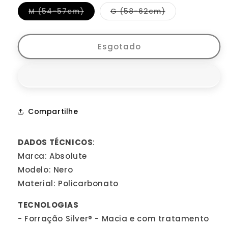
indisponível
ou
preto
indisponível
branco
ou
Variante
Variante
M (54-57cm)
G (58-62cm)
musgo
indisponível
ou
indisponível
esgotada
esgotada
indisponível
ou
ou
indisponível
indisponível
indisponível
Esgotado
Compartilhe
DADOS TÉCNICOS
:
Marca: Absolute
Modelo: Nero
Material: Policarbonato
TECNOLOGIAS
- Forração Silver® - Macia e com tratamento