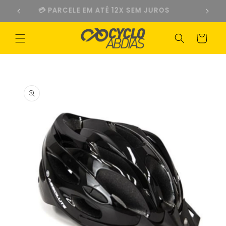
Pular
💳 PARCELE EM ATÉ 12X SEM JUROS
para o
conteúdo
Carrinho
Pular para
as
informações
do produto