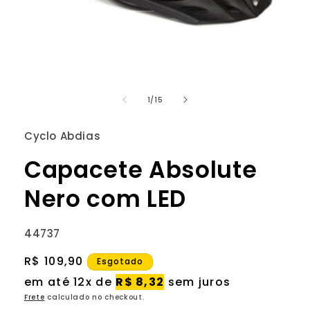
Abrir
mídia
de
1
1
/
15
na
janela
modal
Cyclo Abdias
Capacete Absolute
Nero com LED
SKU:
44737
Preço
R$ 109,90
Esgotado
normal
em até 12x de
R$ 8,32
sem juros
Frete
calculado no checkout.