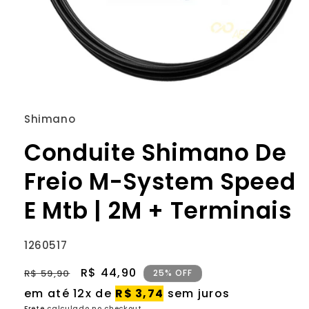
Abrir
mídia
1
Shimano
na
janela
Conduite Shimano De
modal
Freio M-System Speed
E Mtb | 2M + Terminais
SKU:
1260517
Preço
Preço
R$ 44,90
R$ 59,90
25% OFF
normal
promocional
em até 12x de
R$ 3,74
sem juros
Frete
calculado no checkout.