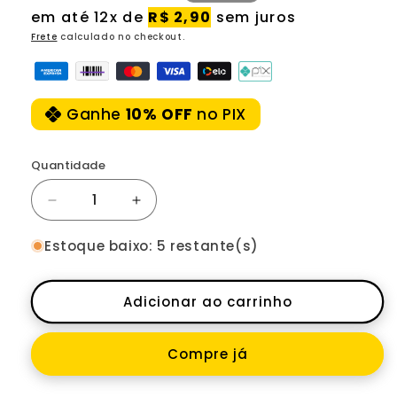
normal
promocional
em até 12x de
R$ 2,90
sem juros
Frete
calculado no checkout.
Ganhe
10% OFF
no PIX
Quantidade
Diminuir
Aumentar
a
a
quantidade
quantidade
Estoque baixo: 5 restante(s)
de
de
Gancheira
Gancheira
Giant
Giant
Adicionar ao carrinho
Atx/
Atx/
Totem
Totem
Compre já
Envoy/
Envoy/
Tsw
Tsw
New
New