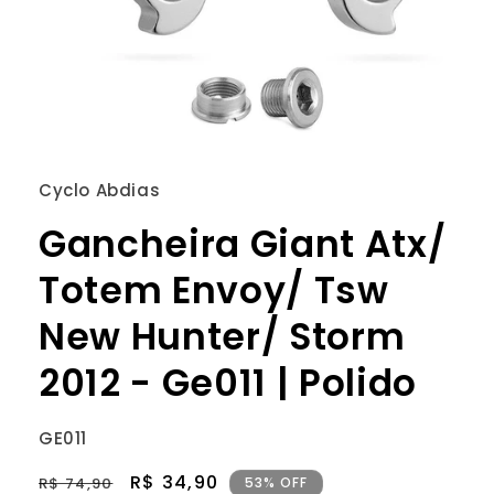
Abrir
mídia
1
Cyclo Abdias
na
janela
Gancheira Giant Atx/
modal
Totem Envoy/ Tsw
New Hunter/ Storm
2012 - Ge011 | Polido
SKU:
GE011
Preço
Preço
R$ 34,90
R$ 74,90
53% OFF