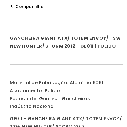
Hunter/
Hunter/
Compartilhe
Storm
Storm
2012
2012
-
-
Ge011
Ge011
|
|
GANCHEIRA GIANT ATX/ TOTEM ENVOY/ TSW
Polido
Polido
NEW HUNTER/ STORM 2012 - GE011 | POLIDO
Material de Fabricação: Alumínio 6061
Acabamento: Polido
Fabricante: Gantech Gancheiras
Indústria Nacional
GE011 - GANCHEIRA GIANT ATX/ TOTEM ENVOY/
TSW NEW HUNTER/ STORM 2012