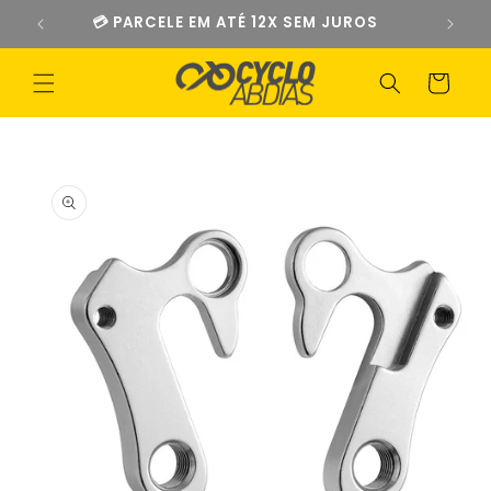
Pular
💳 PARCELE EM ATÉ 12X SEM JUROS
para o
conteúdo
Carrinho
Pular para
as
informações
do produto